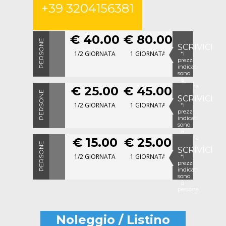
+39 3204156381
€ 40.00
€ 80.00
PERSONE
1
SCRIVICI
1/2 GIORNATA
1 GIORNATA
*i
prezzi
indicati
sono
a
persona
€ 25.00
€ 45.00
PERSONE
2
SCRIVICI
-
1/2 GIORNATA
1 GIORNATA
*i
4
prezzi
indicati
sono
a
persona
€ 15.00
€ 25.00
PERSONE
5
SCRIVICI
-
1/2 GIORNATA
1 GIORNATA
*i
10
prezzi
indicati
sono
a
persona
Noleggio / Listino